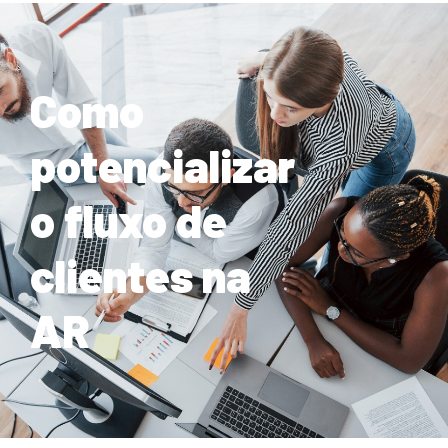
Como
potencializar
o fluxo de
clientes na
AR